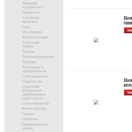
Передний
ведущий мост
Задний мост
Устройство
Подг
прицепное
(по
Рама
Ось передняя
Колеса и ступицы
Управление
рулевое
Тормоза
Электрооборудование
Приборы
Инструмент и
принадлежности
Отбор мощности
Подг
Гидросистема
реду
Управление
блокировкой
дифференциала
заднего моста
Стеклоочистители
Кабина трактора
Сиденье
Отопитель
Принадлежности
кабины