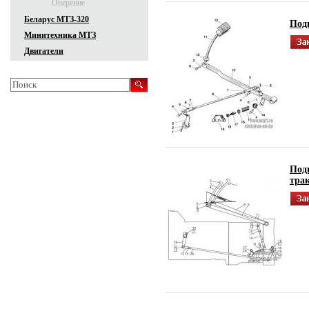
Оперение
Беларус МТЗ-320
Под
Минитехника МТЗ
Двигатели
Под
тра