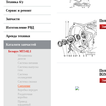
Техника б/у
Сервис и ремонт
Запчасти
Подг
Изготовление РВД
Аренда техники
Каталоги запчастей
Беларус МТЗ-82.1
Механизмы
дизеля
Система питания
Система выпуска
газа
Подг
ВОМ
Система
охлаждения
Система смазки
Сцепление
Коробка передач
Раздаточная
коробка
Привод
карданный