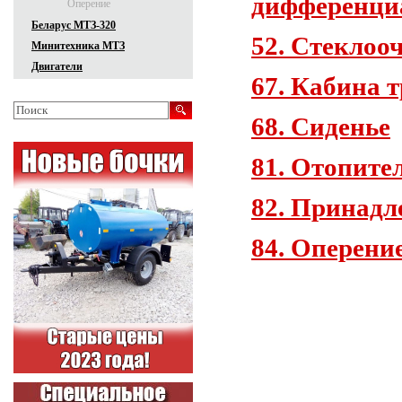
дифференциа
Оперение
Беларус МТЗ-320
52. Стеклоо
Минитехника МТЗ
Двигатели
67. Кабина 
68. Сиденье
81. Отопите
82. Принад
84. Оперени