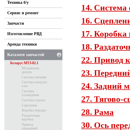
Техника б/у
14. Система
Сервис и ремонт
16. Сцеплен
Запчасти
17. Коробка
Изготовление РВД
18. Раздато
Аренда техники
Каталоги запчастей
22. Привод 
Беларус МТЗ-82.1
Механизмы
23. Передни
дизеля
Система питания
Система выпуска
24. Задний м
газа
Система
охлаждения
27. Тягово-с
Система смазки
Сцепление
28. Рама
Коробка передач
Раздаточная
коробка
30. Ось пер
Привод
карданный