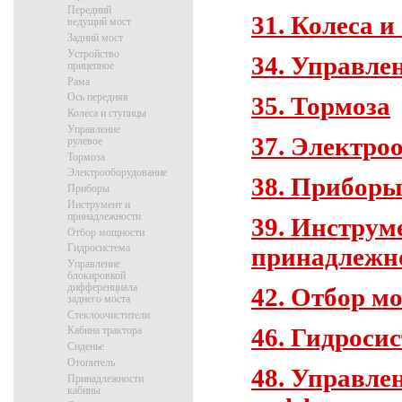
Передний
31. Колеса 
ведущий мост
Задний мост
Устройство
34. Управле
прицепное
Рама
Ось передняя
35. Тормоза
Колеса и ступицы
Управление
37. Электро
рулевое
Тормоза
Электрооборудование
38. Прибор
Приборы
Инструмент и
принадлежности
39. Инструм
Отбор мощности
Гидросистема
принадлежн
Управление
блокировкой
дифференциала
42. Отбор м
заднего моста
Стеклоочистители
46. Гидроси
Кабина трактора
Сиденье
Отопитель
48. Управле
Принадлежности
кабины