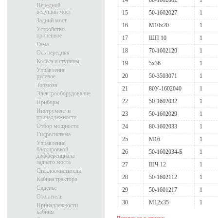
14
80-1602082
1
Передний
ведущий мост
15
50-1602027
1
Задний мост
16
М10х20
1
Устройство
прицепное
17
ШП 10
1
Рама
18
70-1602120
1
Ось передняя
Колеса и ступицы
19
5х36
1
Управление
20
50-3503071
1
рулевое
Тормоза
21
80У-1602040
1
Электрооборудование
22
50-1602032
1
Приборы
Инструмент и
23
50-1602029
1
принадлежности
Отбор мощности
24
80-1602033
1
Гидросистема
25
М16
1
Управление
блокировкой
26
50-1602034-Б
1
дифференциала
заднего моста
27
ШЧ 12
1
Стеклоочистители
28
50-1602112
1
Кабина трактора
Сиденье
29
50-1601217
1
Отопитель
30
М12х35
1
Принадлежности
кабины