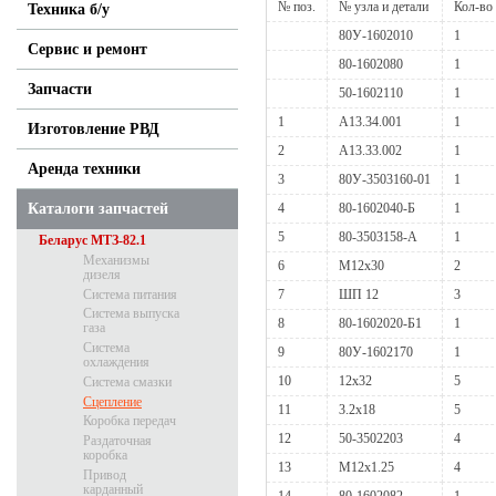
№ поз.
№ узла и детали
Кол-во
Техника б/у
80У-1602010
1
Сервис и ремонт
80-1602080
1
Запчасти
50-1602110
1
1
А13.34.001
1
Изготовление РВД
2
А13.33.002
1
Аренда техники
3
80У-3503160-01
1
Каталоги запчастей
4
80-1602040-Б
1
5
80-3503158-А
1
Беларус МТЗ-82.1
Механизмы
6
М12х30
2
дизеля
Система питания
7
ШП 12
3
Система выпуска
8
80-1602020-Б1
1
газа
Система
9
80У-1602170
1
охлаждения
10
12х32
5
Система смазки
Сцепление
11
3.2х18
5
Коробка передач
12
50-3502203
4
Раздаточная
коробка
13
М12х1.25
4
Привод
карданный