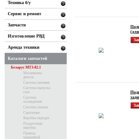
Техника б/у
Сервис и ремонт
Запчасти
Подг
(дл
Изготовление РВД
Аренда техники
Каталоги запчастей
Беларус МТЗ-82.1
Механизмы
дизеля
Система питания
Система выпуска
газа
Под
зад
Система
охлаждения
Система смазки
Сцепление
Коробка передач
Раздаточная
коробка
Привод
карданный