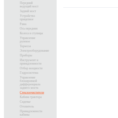
Передний
ведущий мост
Задний мост
Устройство
прицепное
Рама
Ось передняя
Колеса и ступицы
Управление
рулевое
Тормоза
Электрооборудование
Приборы
Инструмент и
принадлежности
Отбор мощности
Гидросистема
Управление
блокировкой
дифференциала
заднего моста
Стеклоочистители
Кабина трактора
Сиденье
Отопитель
Принадлежности
кабины