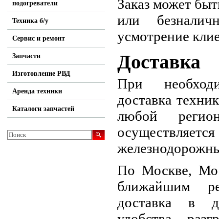
Заказ может бы
подогреватели
или безналич
Техника б/у
усмотрение клие
Сервис и ремонт
Доставка
Запчасти
Изготовление РВД
При необходи
Аренда техники
доставка техни
Каталоги запчастей
любой регио
осуществляется
железнодорожны
По Москве, Мос
ближайшим ре
доставка в д
удобства разгр