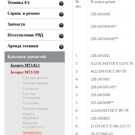
№
№ узла и детали
Техника б/у
поз.
Сервис и ремонт
220-2411010
Запчасти
220-2411010-01*
Изготовление РВД
220-2411010-02**
Аренда техники
1
220-2411012
Каталоги запчастей
2
А12.01.019 ГОСТ 11371-78
Беларус МТЗ-82.1
3
4х22.019 ГОСТ 397-79
Беларус МТЗ-320
Системы дизеля
4
220-2411011
Система питания
4
220-2411011-01*
Глушитель
Система
5
220-2411030
охлаждения
5
321-2411030**
Сцепление
Коробка передач
6
3,2х18.019 ГОСТ 397-79
Привод
карданный
7
220-3503023
Передний
8
12 ОТ ОСТ 37.001.115-75
ведущий мост
Задний мост
9
70-3723042-02