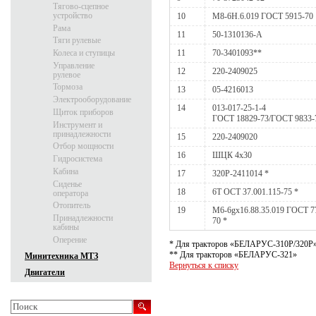
Тягово-сцепное
устройство
10
М8-6Н.6.019 ГОСТ 5915-70
Рама
11
50-1310136-А
Тяги рулевые
Колеса и ступицы
11
70-3401093**
Управление
12
220-2409025
рулевое
Тормоза
13
05-4216013
Электрооборудование
14
013-017-25-1-4
Щиток приборов
ГОСТ 18829-73/ГОСТ 9833-
Инструмент и
принадлежности
15
220-2409020
Отбор мощности
16
ШЦК 4x30
Гидросистема
Кабина
17
320Р-2411014 *
Сиденье
18
6Т ОСТ 37.001.115-75 *
оператора
Отопитель
19
М6-6gх16.88.35.019 ГОСТ 7
Принадлежности
70 *
кабины
Оперение
* Для тракторов «БЕЛАРУС-310Р/320Р
** Для тракторов «БЕЛАРУС-321»
Минитехника МТЗ
Вернуться к списку
Двигатели