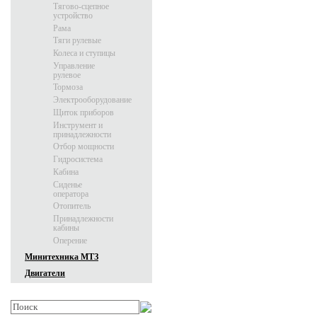
Тягово-сцепное
устройство
Рама
Тяги рулевые
Колеса и ступицы
Управление
рулевое
Тормоза
Электрооборудование
Щиток приборов
Инструмент и
принадлежности
Отбор мощности
Гидросистема
Кабина
Сиденье
оператора
Отопитель
Принадлежности
кабины
Оперение
Минитехника МТЗ
Двигатели