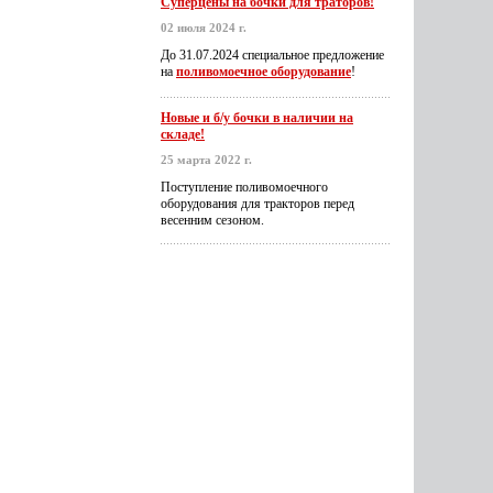
Суперцены на бочки для траторов!
02 июля 2024 г.
До 31.07.2024 специальное предложение
на
поливомоечное оборудование
!
Новые и б/у бочки в наличии на
складе!
25 марта 2022 г.
Поступление поливомоечного
оборудования для тракторов перед
весенним сезоном.