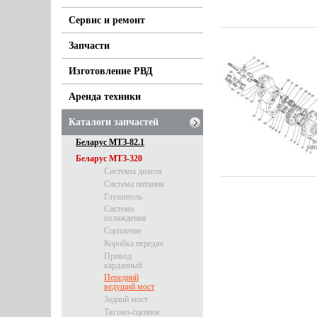
Сервис и ремонт
Запчасти
Изготовление РВД
Аренда техники
Каталоги запчастей
Беларус МТЗ-82.1
Беларус МТЗ-320
Системы дизеля
Система питания
Глушитель
Система
охлаждения
Сцепление
Коробка передач
Привод
карданный
Передний
ведущий мост
Задний мост
Тягово-сцепное