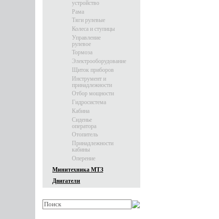
устройство
Рама
Тяги рулевые
Колеса и ступицы
Управление
рулевое
Тормоза
Электрооборудование
Щиток приборов
Инструмент и
принадлежности
Отбор мощности
Гидросистема
Кабина
Сиденье
оператора
Отопитель
Принадлежности
кабины
Оперение
Минитехника МТЗ
Двигатели