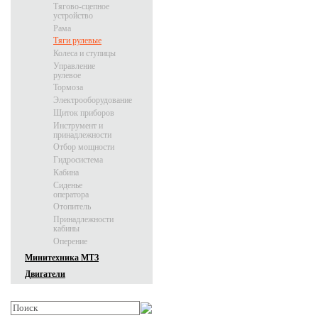
Тягово-сцепное
устройство
Рама
Тяги рулевые
Колеса и ступицы
Управление
рулевое
Тормоза
Электрооборудование
Щиток приборов
Инструмент и
принадлежности
Отбор мощности
Гидросистема
Кабина
Сиденье
оператора
Отопитель
Принадлежности
кабины
Оперение
Минитехника МТЗ
Двигатели