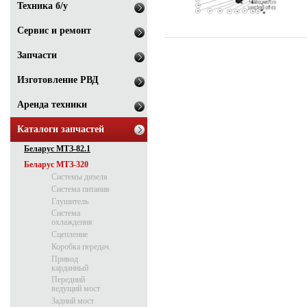
Техника б/у
Сервис и ремонт
Запчасти
Изготовление РВД
Аренда техники
Каталоги запчастей
Беларус МТЗ-82.1
Беларус МТЗ-320
Системы дизеля
Система питания
Глушитель
Система
охлаждения
Сцепление
Коробка передач
Привод
карданный
Передний
ведущий мост
Задний мост