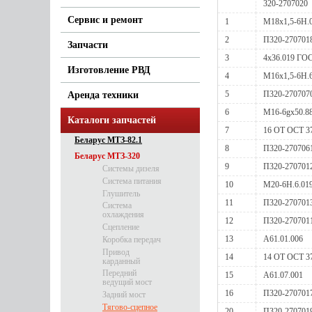
320-2707020
Сервис и ремонт
1
М18х1,5-6Н.
2
П320-270701
Запчасти
3
4х36.019 ГОС
Изготовление РВД
4
М16х1,5-6Н.
5
П320-270707
Аренда техники
6
М16-6gх50.88
Каталоги запчастей
7
16 ОТ ОСТ 37
Беларус МТЗ-82.1
8
П320-270706
Беларус МТЗ-320
9
П320-270701
Системы дизеля
Система питания
10
М20-6Н.6.01
Глушитель
11
П320-270701
Система
охлаждения
12
П320-270701
Сцепление
13
A61.01.006
Коробка передач
Привод
14
14 ОТ ОСТ 37
карданный
Передний
15
A61.07.001
ведущий мост
16
П320-270701
Задний мост
Тягово-сцепное
20
П320-270701