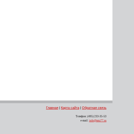
Главная
|
Карта сайта
|
Обратная связь
Телефон: (495) 233-35-53
e-mail:
info@mtz77.ru