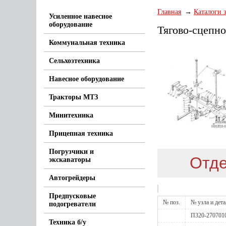
Главная
Каталоги 
Усиленное навесное
оборудование
Тягово-сцепно
Коммунальная техника
Сельхозтехника
Навесное оборудование
Тракторы МТЗ
Минитехника
Прицепная техника
Погрузчики и
Отде
экскаваторы
Автогрейдеры
Предпусковые
№ поз.
№ узла и дет
подогреватели
П320-270701
Техника б/у