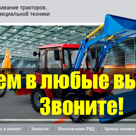
ивание тракторов,
пециальной техники
с и ремонт
Запчасти
Изготовление РВД
Аренда техники