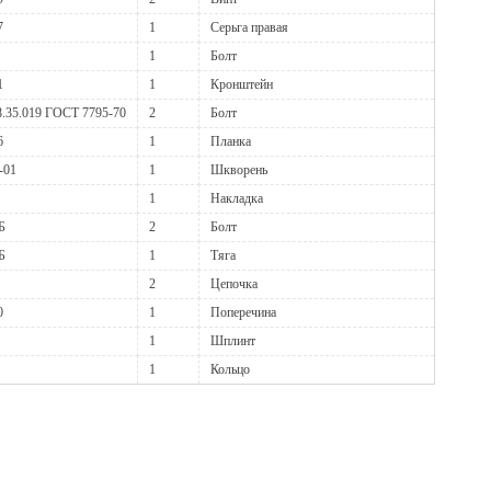
7
1
Серьга правая
1
Болт
1
1
Кронштейн
.35.019 ГОСТ 7795-70
2
Болт
6
1
Планка
-01
1
Шкворень
1
Накладка
Б
2
Болт
Б
1
Тяга
2
Цепочка
0
1
Поперечина
1
Шплинт
1
Кольцо