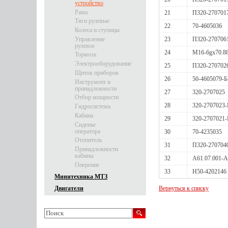
устройство
Рама
21
П320-270701
Тяги рулевые
22
70-4605036
Колеса и ступицы
Управление
23
П320-270706
рулевое
24
М16-6gх70.88
Тормоза
Электрооборудование
25
П320-270702
Щиток приборов
26
50-4605079-Б
Инструмент и
принадлежности
27
320-2707025
Отбор мощности
28
320-2707023-
Гидросистема
Кабина
29
320-2707021-
Сиденье
оператора
30
70-4235035
Отопитель
31
П320-270704
Принадлежности
кабины
32
А61.07.001-А
Оперение
33
Н50-4202146
Минитехника МТЗ
Вернуться к списку
Двигатели