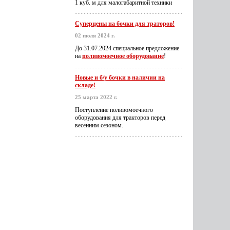
1 куб. м для малогабаритной техники
Суперцены на бочки для траторов!
02 июля 2024 г.
До 31.07.2024 специальное предложение
на
поливомоечное оборудование
!
Новые и б/у бочки в наличии на
складе!
25 марта 2022 г.
Поступление поливомоечного
оборудования для тракторов перед
весенним сезоном.