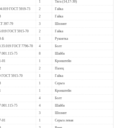
1
Тяга (14,17-30)
04.019 ГОСТ 5919-73
2
Гайка
8
2
Гайка
Т 397-79
3
Шплинт
6.019 ГОСТ 5915-70
2
Гайка
0-Б
1
Рукоятка
.35.019 ГОСТ 7796-70
4
Болт
.001.115-75
8
Шайба
1-01
1
Кронштейн
2
2
Палец
9 ГОСТ 5915-70
1
Гайка
3
1
Серьга
1
1
Кронштейн
4
Болт
.001.115-75
4
Шайба
3
Шплинт
7-01
1
Серьга левая
9
2
Винт