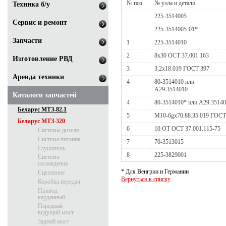
№ поз.
№ узла и детали
Техника б/у
225-3514005
Сервис и ремонт
225-3514005-01*
Запчасти
1
225-3514010
2
8х30 ОСТ 37.001.163
Изготовление РВД
3
3,2х18.019 ГОСТ 397
Аренда техники
4
80-3514010 или
А29.3514010
Каталоги запчастей
4
80-3514010* или А29.35140
Беларус МТЗ-82.1
5
М10-6gх70.88.35.019 ГОСТ
Беларус МТЗ-320
6
10 ОТ ОСТ 37.001.115-75
Системы дизеля
Система питания
7
70-3513015
Глушитель
8
225-3829001
Система
охлаждения
* Для Венгрии и Германии
Сцепление
Вернуться к списку
Коробка передач
Привод
карданный
Передний
ведущий мост
Задний мост