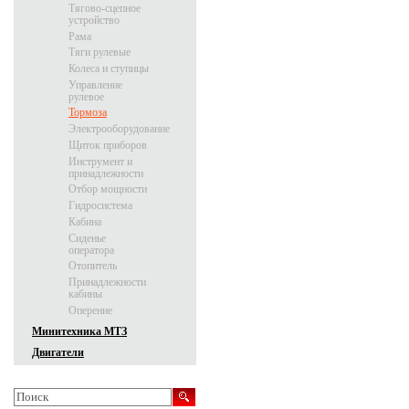
Тягово-сцепное
устройство
Рама
Тяги рулевые
Колеса и ступицы
Управление
рулевое
Тормоза
Электрооборудование
Щиток приборов
Инструмент и
принадлежности
Отбор мощности
Гидросистема
Кабина
Сиденье
оператора
Отопитель
Принадлежности
кабины
Оперение
Минитехника МТЗ
Двигатели