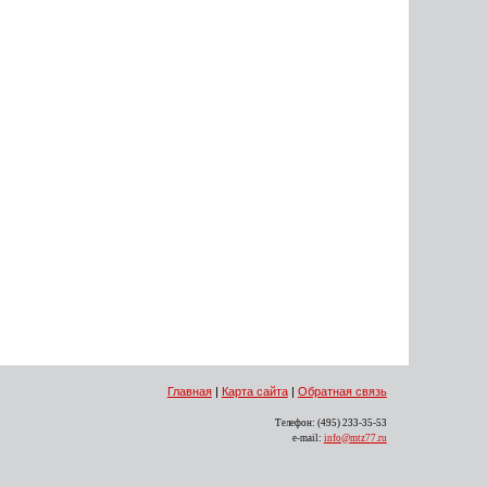
Главная
|
Карта сайта
|
Обратная связь
Телефон: (495) 233-35-53
e-mail:
info@mtz77.ru