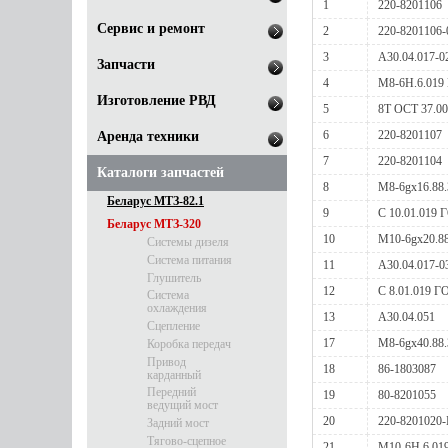
1
220-8201106
Сервис и ремонт
2
220-8201106-
3
A30.04.017-0
Запчасти
4
М8-6Н.6.019
Изготовление РВД
5
8Т ОСТ 37.00
6
220-8201107
Аренда техники
7
220-8201104
Каталоги запчастей
8
М8-6gх16.88.
Беларус МТЗ-82.1
9
С 10.01.019 
Беларус МТЗ-320
10
М10-6gх20.88
Системы дизеля
Система питания
11
A30.04.017-0
Глушитель
12
С 8.01.019 Г
Система
охлаждения
13
A30.04.051
Сцепление
17
М8-6gх40.88.
Коробка передач
Привод
18
86-1803087
карданный
Передний
19
80-8201055
ведущий мост
20
220-8201020-
Задний мост
Тягово-сцепное
21
М10-6Н.6.01