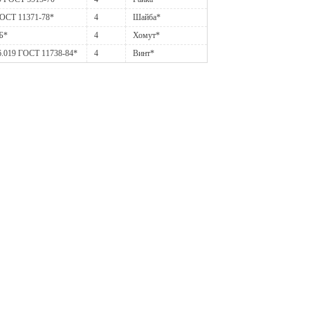
ГОСТ 11371-78*
4
Шайба*
Б*
4
Хомут*
6.019 ГОСТ 11738-84*
4
Винт*