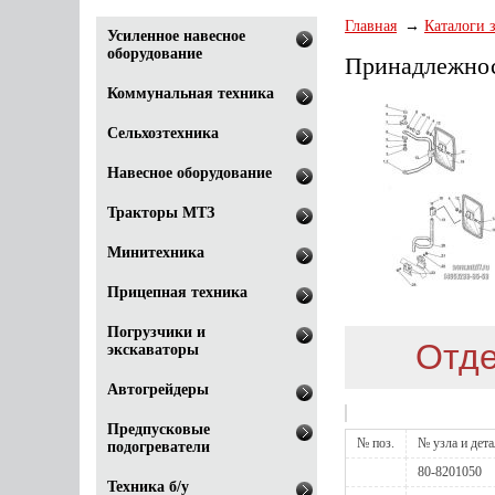
Главная
Каталоги 
Усиленное навесное
оборудование
Принадлежно
Коммунальная техника
Сельхозтехника
Навесное оборудование
Тракторы МТЗ
Минитехника
Прицепная техника
Погрузчики и
Отде
экскаваторы
Автогрейдеры
Предпусковые
№ поз.
№ узла и дет
подогреватели
80-8201050
Техника б/у