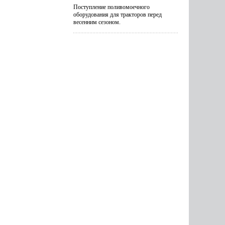
Поступление поливомоечного
оборудования для тракторов перед
весенним сезоном.