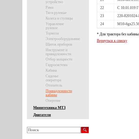
устройство
Рама
22
С 10.01.019 
Тяги рулевые
23
220-8201024-
Колеса и ступицы
Управление
24
М10-6gх25.5
рулевое
Тормоза
* Для трактора без кабины
Электрооборудование
Вернуться к списку
Щиток приборов
Инструмент и
принадлежности
Отбор мощности
Гидросистема
Кабина
Сиденье
оператора
Отопитель
Принадлежности
кабины
Оперение
Минитехника МТЗ
Двигатели