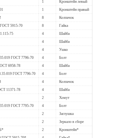
1
Кронштейн левый
01
1
Кронштейн правый
2
8
Колпачок
 ГОСТ 5915-70
8
Гайка
1.115-75
4
Шайба
4
Шайба
4
Ушко
35.019 ГОСТ 7796-70
4
Болт
ГОСТ 6958-78
4
Шайба
.35.019 ГОСТ 7796-70
4
Болт
3
4
Колпачок
ОСТ 11371-78
4
Шайба
2
Хомут
35.019 ГОСТ 7795-70
4
Болт
2
Заглушка
2
Зеркало в сборе
Б*
2
Кронштейн*
9 ГОСТ 5915-70*
4
Гайка*