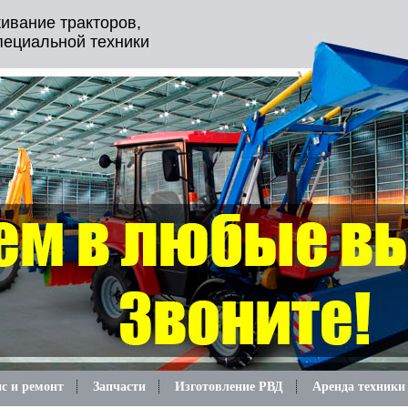
ивание тракторов,
пециальной техники
с и ремонт
Запчасти
Изготовление РВД
Аренда техники