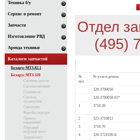
Техника б/у
Сервис и ремонт
Отдел за
Запчасти
Изготовление РВД
(495) 
Аренда техники
Каталоги запчастей
Беларус МТЗ-82.1
Беларус МТЗ-320
№
№ узла и детали
Системы дизеля
поз.
Система питания
320-3700050
Глушитель
Система
320-3700050-01*
охлаждения
1
3710.20
Сцепление
Коробка передач
Привод
2
325-3710012
карданный
3
3710.70
Передний
ведущий мост
4
320-3724100-Б
Задний мост