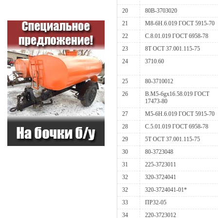
20
80В-3703020
21
М8-6Н.6.019 ГОСТ 5915-70
22
С.8.01.019 ГОСТ 6958-78
23
8Т ОСТ 37.001.115-75
24
3710.60
25
80-3710012
26
В.М5-6gх16.58.019 ГОСТ
17473-80
27
М5-6Н.6.019 ГОСТ 5915-70
28
С.5.01.019 ГОСТ 6958-78
29
5Т ОСТ 37.001.115-75
30
80-3723048
31
225-3723011
32
320-3724041
32
320-3724041-01*
33
ПР32-05
34
220-3723012