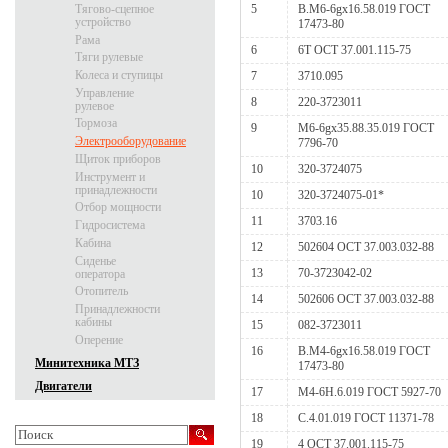
Тягово-сцепное
5
В.М6-6gх16.58.019 ГОСТ
устройство
17473-80
Рама
6
6Т ОСТ 37.001.115-75
Тяги рулевые
Колеса и ступицы
7
3710.095
Управление
8
220-3723011
рулевое
Тормоза
9
М6-6gх35.88.35.019 ГОСТ
Электрооборудование
7796-70
Щиток приборов
10
320-3724075
Инструмент и
принадлежности
10
320-3724075-01*
Отбор мощности
11
3703.16
Гидросистема
Кабина
12
502604 ОСТ 37.003.032-88
Сиденье
13
70-3723042-02
оператора
Отопитель
14
502606 ОСТ 37.003.032-88
Принадлежности
кабины
15
082-3723011
Оперение
16
В.М4-6gх16.58.019 ГОСТ
Минитехника МТЗ
17473-80
Двигатели
17
М4-6Н.6.019 ГОСТ 5927-70
18
С.4.01.019 ГОСТ 11371-78
19
4 ОСТ 37.001.115-75