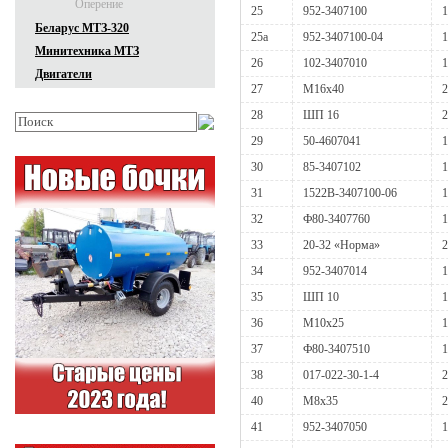
Оперение
25
952-3407100
1
Беларус МТЗ-320
25a
952-3407100-04
1
Минитехника МТЗ
26
102-3407010
1
Двигатели
27
М16х40
2
28
ШП 16
2
29
50-4607041
1
30
85-3407102
1
31
1522В-3407100-06
1
32
Ф80-3407760
1
33
20-32 «Норма»
2
34
952-3407014
1
35
ШП 10
1
36
М10х25
1
37
Ф80-3407510
1
38
017-022-30-1-4
2
40
М8х35
2
41
952-3407050
1