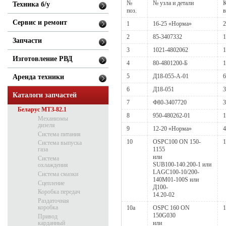
№
№ узла и детали
К
Техника б/у
поз.
в
Сервис и ремонт
1
16-25 «Норма»
2
2
85-3407332
1
Запчасти
3
1021-4802062
1
Изготовление РВД
4
80-4801200-Б
1
5
Д18-055-А-01
6
Аренда техники
6
Д18-051
3
Каталоги запчастей
7
Ф80-3407720
3
Беларус МТЗ-82.1
8
950-480262-01
1
Механизмы
дизеля
9
12-20 «Норма»
4
Система питания
10
OSPC100 ON 150-
1
Система выпуска
газа
1155
или
Система
SUB100-140.200-1 или
охлаждения
LAGC100-10/200-
Система смазки
140М01-100S или
Сцепление
Д100-
Коробка передач
14.20-02
Раздаточная
коробка
10a
OSPC 160 ON
1
150G030
Привод
карданный
или