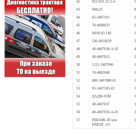
42
021-025-25-1-4
1
43
М8х25
8
44
85-3407101
2
45
70-4608033
2
46
Н036.83.140
1
47
530-4614029
2
48
40-4607038-А-01
4
49
40-4607032
2
50
1221-3407090
1
51
70-4802040
1
52
600-3407080-01
1
53
85-3407105-02
1
54
ДАДМ-03М
1
55
40-4607037
1
56
40-4607033-А-01
2
57
НШ10Ж-ЗЛ или
1
НШ10Г-3Л