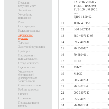
LAGC160-10/200-
Передний
140М01-100S или
ведущий мост
SUB 160.140-200-1
Задний мост
или
Устройство
Д100-14.20-02
прицепное
Рама
11
Ф80-3407157
5
Ось передняя
12
Ф80-3407134
3
Колеса и ступицы
Управление
13
680-4607140-05
2
рулевое
14
890-3407131
1
Тормоза
Электрооборудование
15
70-3506027
5
Приборы
16
70-6804011
1
Инструмент и
принадлежности
17
ШП 8
1
Отбор мощности
Гидросистема
18
М8х20
1
Управление
19
М8х30
5
блокировкой
дифференциала
20
900-3407030
1
заднего моста
Стеклоочистители
21
70-3407146
3
Кабина трактора
22
900-3407040
1
Сиденье
Отопитель
23
952-3407013
1
Принадлежности
24
70-4607158
3
кабины