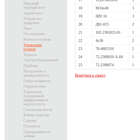
17
1220-3003010
1
Передний
ведущий мост
18
М16х40
3
Задний мост
19
ШП 16
3
Устройство
прицепное
20
Д01-015
2
Рама
21
102-2301023-01
1
Ось передняя
Колеса и ступицы
22
4x36
2
Управление
23
70-4605316
2
рулевое
Тормоза
24
72-2300020-А-04
1
Электрооборудование
25
72-2308074
1
Приборы
Инструмент и
принадлежности
Вернуться к списку
Отбор мощности
Гидросистема
Управление
блокировкой
дифференциала
заднего моста
Стеклоочистители
Кабина трактора
Сиденье
Отопитель
Принадлежности
кабины