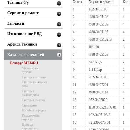
№ поз.
№ узла и детали
Кол-
Техника б/у
1
102-3405103
1
Сервис и ремонт
2
Ф80-3405108
4
Запчасти
3
Ф80-3405109
4
4
Ф80-3405107
4
Изготовление РВД
5
Ф80-3405102-В
2
Аренда техники
6
ШЧ 20
3
Каталоги запчастей
7
Ф80-3405103
2
8
М20х1,5
2
Беларус МТЗ-82.1
Механизмы
9
1.1 Ц9хр
2
дизеля
Система питания
10
952-3407100
2
Система выпуска
11
Ф80-3407201
2
газа
Система
12
Ф80-3407114
4
охлаждения
13
952-3407020
2
Система смазки
Сцепление
14
Ц50-3405215-А-01
1
Коробка передач
15
102-3405103-Б
1
Раздаточная
коробка
16
72-2308075-01
1
Привод
карданный