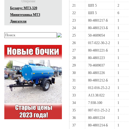
Оперение
21
ШП 5
2
Беларус МТЗ-320
22
ШП 5
6
Минитехника МТЗ
23
80-4801217-Б
1
Двигатели
24
80-4801213-Б
1
25
50-4609054
1
26
017-022-30-2-2
1
27
80-4801221-Б
1
28
80-4801223
1
29
70-4609037
1
30
80-4801226
1
31
80-4801212-Б
1
32
012-016-25-2-2
1
33
А13.38.022
1
34
7.938-100
1
35
007-011-25-2-2
1
36
80-4801224
1
37
80-4801214-Б
1