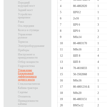
Передний
ведущий мост
4
80-4802020
1
Задний мост
5
ШЧ12
1
Устройство
прицепное
6
2x16
1
Рама
7
ШЧ 6
3
Ось передняя
Колеса и ступицы
8
ШЧ 6
3
Управление
9
М6х14
2
рулевое
Тормоза
10
80-4803170
1
Электрооборудование
11
М8х16
2
Приборы
Инструмент и
12
ШП 8
4
принадлежности
Отбор мощности
13
ШП 8
4
Гидросистема
14
70-4616033
1
Управление
блокировкой
15
50-3502068
1
дифференциала
заднего моста
16
М6х16
1
Стеклоочистители
17
80-4801216-Б
1
Кабина трактора
Сиденье
18
М8х20
2
Отопитель
19
80-4803151
1
Принадлежности
кабины
20
ВМ5х12
2