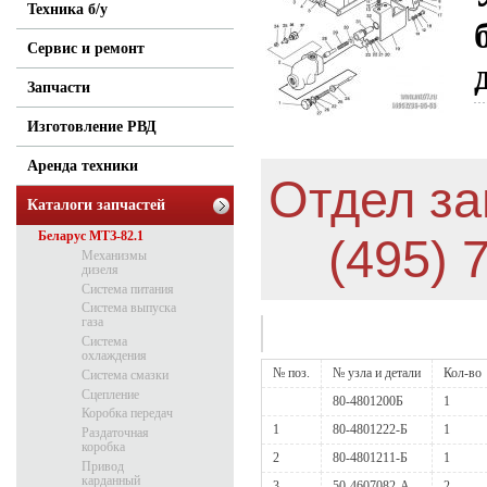
Техника б/у
Сервис и ремонт
Запчасти
Изготовление РВД
Аренда техники
Отдел за
Каталоги запчастей
Беларус МТЗ-82.1
(495) 
Механизмы
дизеля
Система питания
Система выпуска
газа
Система
охлаждения
№ поз.
№ узла и детали
Кол-во
Система смазки
Сцепление
80-4801200Б
1
Коробка передач
1
80-4801222-Б
1
Раздаточная
коробка
2
80-4801211-Б
1
Привод
карданный
3
50-4607082-А
2