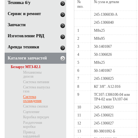
№
№ узла и детали
Техника б/у
поз.
Сервис и ремонт
245-1306030-А
245-1306040
Запчасти
1
M8х25
Изготовление РВД
2
M8х95
3
50-1401067
Аренда техники
4
50-1306026
Каталоги запчастей
5
M8х25
Беларус МТЗ-82.1
6
50-1401067
Механизмы
дизеля
7
245-1306025
Система питания
8
КГ З/8". А12.016
Система выпуска
газа
9
ТС107-1306100-04 или
Система
ТР4-02 или ТА107-04
охлаждения
Система смазки
10
245-1306023
Сцепление
11
245-1306021
Коробка передач
Раздаточная
12
245-1306027
коробка
13
80-3801092-Б
Привод
карданный