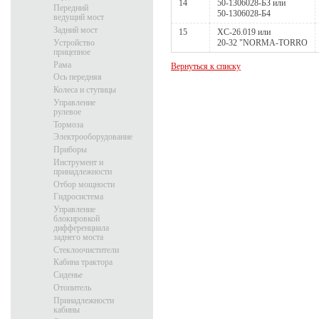
14
50-1306028-БЗ или
Передний
50-1306028-Б4
ведущий мост
Задний мост
15
ХС-26.019 или
Устройство
20-32 "NORMA-TORRO
прицепное
Рама
Вернуться к списку
Ось передняя
Колеса и ступицы
Управление
рулевое
Тормоза
Электрооборудование
Приборы
Инструмент и
принадлежности
Отбор мощности
Гидросистема
Управление
блокировкой
дифференциала
заднего моста
Стеклоочистители
Кабина трактора
Сиденье
Отопитель
Принадлежности
кабины