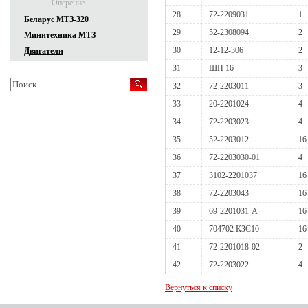
Оперение
28
72-2209031
1
Беларус МТЗ-320
29
52-2308094
2
Минитехника МТЗ
30
12-12-306
2
Двигатели
31
ШП 16
3
32
72-2203011
3
33
20-2201024
4
34
72-2203023
4
35
52-2203012
16
36
72-2203030-01
4
37
3102-2201037
16
38
72-2203043
16
39
69-2201031-А
16
40
704702 КЗС10
16
41
72-2201018-02
2
42
72-2203022
4
Вернуться к списку