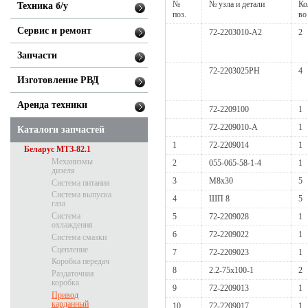
№
№ узла и детали
Ко
Техника б/у
поз.
во
Сервис и ремонт
72-2203010-А2
2
Запчасти
72-2203025РН
4
Изготовление РВД
Аренда техники
72-2209100
1
72-2209010-А
1
Каталоги запчастей
1
72-2209014
1
Беларус МТЗ-82.1
Механизмы
2
055-065-58-1-4
1
дизеля
3
М8х30
5
Система питания
Система выпуска
4
ШП 8
5
газа
Система
5
72-2209028
1
охлаждения
6
72-2209022
1
Система смазки
Сцепление
7
72-2209023
1
Коробка передач
8
2.2-75x100-1
2
Раздаточная
коробка
9
72-2209013
1
Привод
карданный
10
72-2209017
1