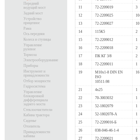
Передний
11
72-2209019
3
ведущий мост
Задний мост
12
72-2209025
10
Устройство
прицепное
13
72-2209027
10
Рама
14
115К5
2
Ось передняя
Колеса и ступицы
15
72-2209012
1
Управление
16
72-2209018
2
рулевое
Тормоза
17
ПК КГ 3/8
2
Электрооборудование
18
72-2209011
1
Приборы
Инструмент и
19
М10х1-8 DIN EN
16
принадлежности
ISO
Отбор мощности
10511-98
Гидросистема
21
4x25
1
Управление
блокировкой
22
70-3003032
1
дифференциала
заднего моста
23
52-1802079
1
Стеклоочистители
24
52-1802078-А
1
Кабина трактора
Сиденье
25
72-2209016-Б
1
Отопитель
26
038-046-46-1-4
1
Принадлежности
кабины
27
72-2209021
6