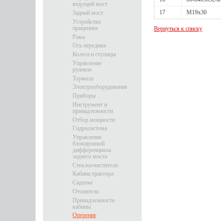
ведущий мост
17
М19х30
Задний мост
Устройство
прицепное
Вернуться к списку
Рама
Ось передняя
Колеса и ступицы
Управление
рулевое
Тормоза
Электрооборудование
Приборы
Инструмент и
принадлежности
Отбор мощности
Гидросистема
Управление
блокировкой
дифференциала
заднего моста
Стеклоочистители
Кабина трактора
Сиденье
Отопитель
Принадлежности
кабины
Оперение