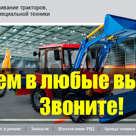
ивание тракторов,
пециальной техники
с и ремонт
Запчасти
Изготовление РВД
Аренда техники