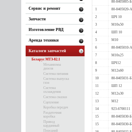
80-8405005-Б
Сервис и ремонт
1
80-8405020-
2
ШЧ 10
Запчасти
3
М10х50
Изготовление РВД
4
ШП 10
5
М10
Аренда техники
6
80-8405010-
Каталоги запчастей
7
М10х25
Беларус МТЗ-82.1
8
ШЧ12
Механизмы
дизеля
9
М12х60
Система питания
10
80-8405031-Б
Система выпуска
газа
11
ШП 12
Система
охлаждения
12
М12х30
Система смазки
13
М12
Сцепление
Коробка передач
14
923-6700111
Раздаточная
коробка
15
80-8405030-Б
Привод
15
80-8405030-Б
карданный
Передний
16
80-8405032-Б