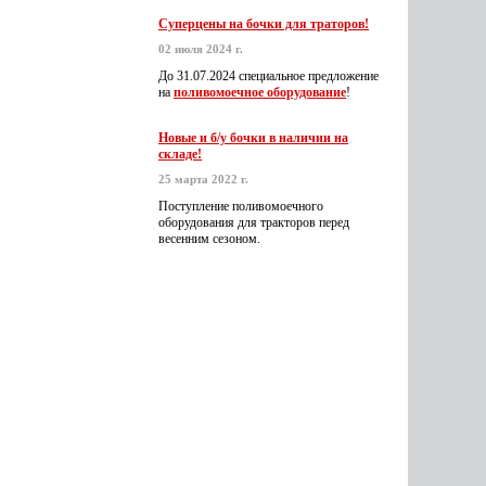
Суперцены на бочки для траторов!
02 июля 2024 г.
До 31.07.2024 специальное предложение
на
поливомоечное оборудование
!
Новые и б/у бочки в наличии на
складе!
25 марта 2022 г.
Поступление поливомоечного
оборудования для тракторов перед
весенним сезоном.