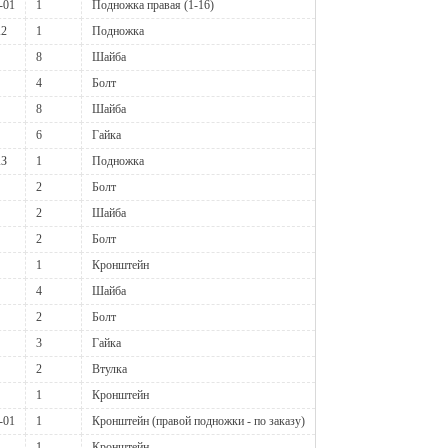
-01
1
Подножка правая (1-16)
А2
1
Подножка
8
Шайба
4
Болт
8
Шайба
6
Гайка
АЗ
1
Подножка
2
Болт
2
Шайба
2
Болт
1
Кронштейн
4
Шайба
2
Болт
3
Гайка
2
Втулка
1
Кронштейн
-01
1
Кронштейн (правой подножки - по заказу)
1
Кронштейн