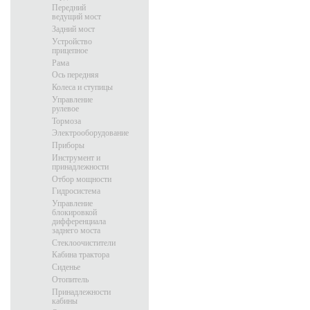
Передний
ведущий мост
Задний мост
Устройство
прицепное
Рама
Ось передняя
Колеса и ступицы
Управление
рулевое
Тормоза
Электрооборудование
Приборы
Инструмент и
принадлежности
Отбор мощности
Гидросистема
Управление
блокировкой
дифференциала
заднего моста
Стеклоочистители
Кабина трактора
Сиденье
Отопитель
Принадлежности
кабины