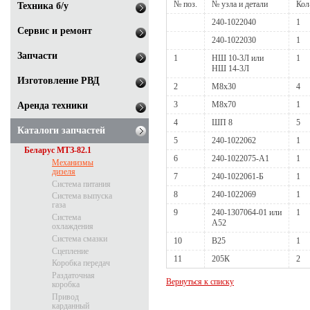
№ поз.
№ узла и детали
Кол
Техника б/у
240-1022040
1
Сервис и ремонт
240-1022030
1
Запчасти
1
НШ 10-3Л или
1
НШ 14-3Л
Изготовление РВД
2
M8х30
4
3
M8х70
1
Аренда техники
4
ШП 8
5
Каталоги запчастей
5
240-1022062
1
Беларус МТЗ-82.1
6
240-1022075-А1
1
Механизмы
дизеля
7
240-1022061-Б
1
Система питания
8
240-1022069
1
Система выпуска
газа
9
240-1307064-01 или
1
Система
А52
охлаждения
Система смазки
10
В25
1
Сцепление
11
205К
2
Коробка передач
Раздаточная
Вернуться к списку
коробка
Привод
карданный