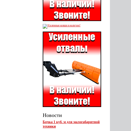
Новости
Бочка 1 куб. м для малогабаритной
техники