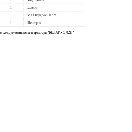
1
Кольцо
А
1
Вал I передачи и з.х.
1
Шестерня
дом ходоуменьшителя и трактора "БЕЛАРУС-82П"