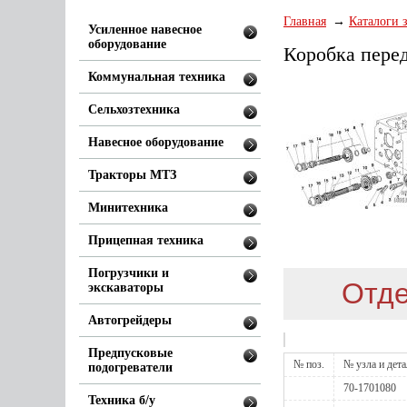
Главная
Каталоги 
Усиленное навесное
оборудование
Коробка пере
Коммунальная техника
Сельхозтехника
Навесное оборудование
Тракторы МТЗ
Минитехника
Прицепная техника
Погрузчики и
Отде
экскаваторы
Автогрейдеры
Предпусковые
№ поз.
№ узла и дет
подогреватели
70-1701080
Техника б/у