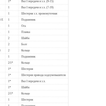
1*
Вал I передачи и з.х. (9-15)
А
1
Вал I передачи и з.х. (7-19)
1
Шестерня з.х. промежуточная
6 Е
1
Подшипник
А
1
Ось
А
1
Планка
2
Шайба
2
Болт
3
2
Кольцо
1
Подшипник
2/1*
Кольцо
1*
Шестерня
1*
Шестерня привода ходоуменьшителя
1*
Вал I передачи и з.х.
1*
Шайба
2/1*
Кольцо
А
1
Шестерня
1
Подшипник