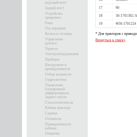
ведущий мост
17
90
Задний мост
Устройство
18
50-1701382-
прицепное
Рама
19
Ф50-1701224
Ось передняя
Колеса и ступицы
* Для тракторов с приво
Управление
Вернуться к списку
рулевое
Тормоза
Электрооборудование
Приборы
Инструмент и
принадлежности
Отбор мощности
Гидросистема
Управление
блокировкой
дифференциала
заднего моста
Стеклоочистители
Кабина трактора
Сиденье
Отопитель
Принадлежности
кабины
Оперение