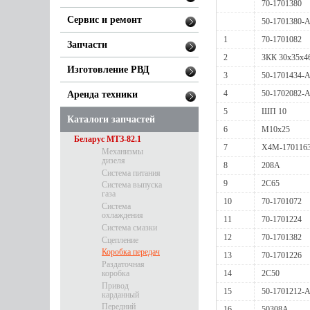
70-1701380
Сервис и ремонт
50-1701380-
1
70-1701082
Запчасти
2
ЗКК 30x35x4
Изготовление РВД
3
50-1701434-
4
50-1702082-
Аренда техники
5
ШП 10
Каталоги запчастей
6
М10х25
Беларус МТЗ-82.1
7
Х4М-170116
Механизмы
дизеля
8
208А
Система питания
9
2С65
Система выпуска
газа
10
70-1701072
Система
охлаждения
11
70-1701224
Система смазки
12
70-1701382
Сцепление
Коробка передач
13
70-1701226
Раздаточная
коробка
14
2С50
Привод
15
50-1701212-
карданный
Передний
16
50308А