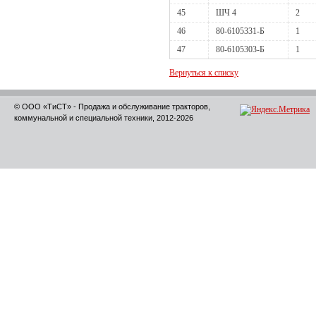
45
ШЧ 4
2
46
80-6105331-Б
1
47
80-6105303-Б
1
Вернуться к списку
© ООО «ТиСТ» - Продажа и обслуживание тракторов,
коммунальной и специальной техники, 2012-2026