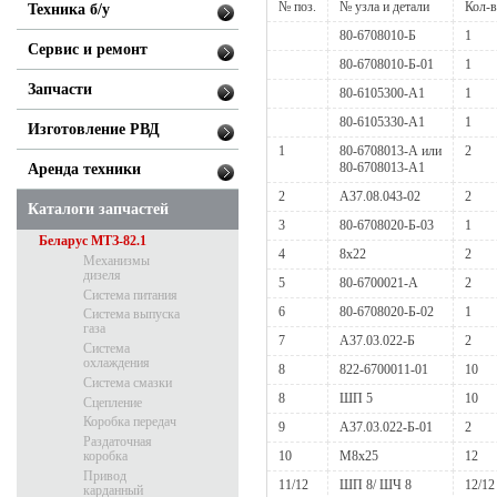
№ поз.
№ узла и детали
Кол-
Техника б/у
80-6708010-Б
1
Сервис и ремонт
80-6708010-Б-01
1
Запчасти
80-6105300-А1
1
80-6105330-А1
1
Изготовление РВД
1
80-6708013-А или
2
80-6708013-А1
Аренда техники
2
А37.08.043-02
2
Каталоги запчастей
3
80-6708020-Б-03
1
Беларус МТЗ-82.1
4
8x22
2
Механизмы
дизеля
5
80-6700021-А
2
Система питания
6
80-6708020-Б-02
1
Система выпуска
газа
7
А37.03.022-Б
2
Система
охлаждения
8
822-6700011-01
10
Система смазки
8
ШП 5
10
Сцепление
Коробка передач
9
А37.03.022-Б-01
2
Раздаточная
коробка
10
М8х25
12
Привод
11/12
ШП 8/ ШЧ 8
12/12
карданный