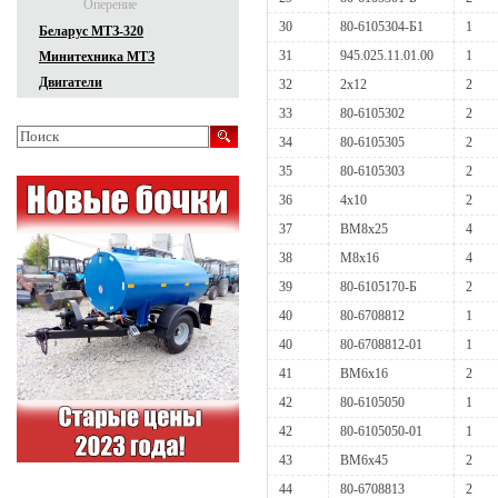
Оперение
30
80-6105304-Б1
1
Беларус МТЗ-320
31
945.025.11.01.00
1
Минитехника МТЗ
Двигатели
32
2x12
2
33
80-6105302
2
34
80-6105305
2
35
80-6105303
2
36
4x10
2
37
ВМ8х25
4
38
М8х16
4
39
80-6105170-Б
2
40
80-6708812
1
40
80-6708812-01
1
41
ВМ6х16
2
42
80-6105050
1
42
80-6105050-01
1
43
ВМ6х45
2
44
80-6708813
2