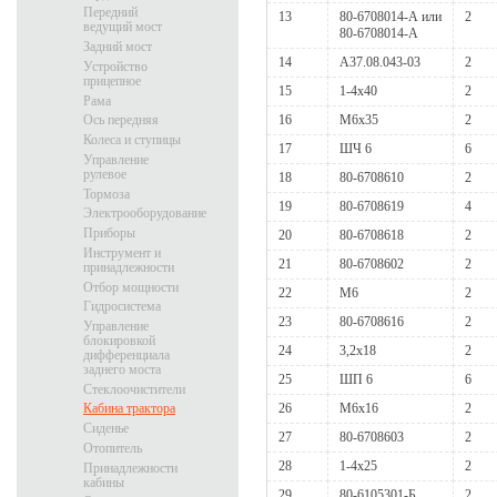
Передний
13
80-6708014-А или
2
ведущий мост
80-6708014-А
Задний мост
14
А37.08.043-03
2
Устройство
прицепное
15
1-4x40
2
Рама
16
М6х35
2
Ось передняя
Колеса и ступицы
17
ШЧ 6
6
Управление
рулевое
18
80-6708610
2
Тормоза
19
80-6708619
4
Электрооборудование
Приборы
20
80-6708618
2
Инструмент и
21
80-6708602
2
принадлежности
Отбор мощности
22
М6
2
Гидросистема
23
80-6708616
2
Управление
блокировкой
24
3,2x18
2
дифференциала
заднего моста
25
ШП 6
6
Стеклоочистители
26
М6х16
2
Кабина трактора
Сиденье
27
80-6708603
2
Отопитель
28
1-4x25
2
Принадлежности
кабины
29
80-6105301-Б
2