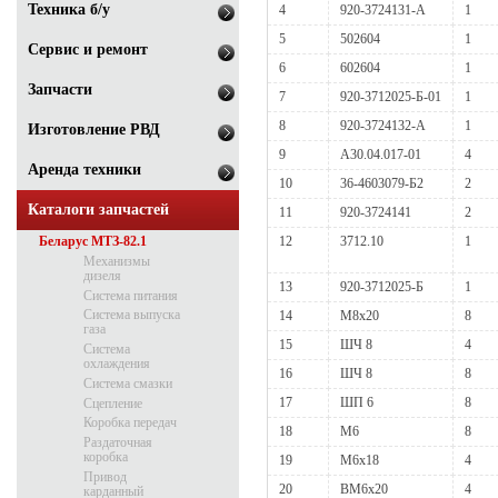
Техника б/у
4
920-3724131-А
1
5
502604
1
Сервис и ремонт
6
602604
1
Запчасти
7
920-3712025-Б-01
1
8
920-3724132-А
1
Изготовление РВД
9
А30.04.017-01
4
Аренда техники
10
36-4603079-Б2
2
Каталоги запчастей
11
920-3724141
2
Беларус МТЗ-82.1
12
3712.10
1
Механизмы
дизеля
13
920-3712025-Б
1
Система питания
Система выпуска
14
М8х20
8
газа
15
ШЧ 8
4
Система
охлаждения
16
ШЧ 8
8
Система смазки
17
ШП 6
8
Сцепление
Коробка передач
18
М6
8
Раздаточная
коробка
19
М6х18
4
Привод
20
ВМ6х20
4
карданный