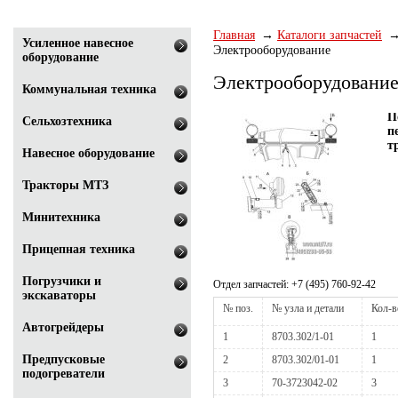
Главная
Каталоги запчастей
Усиленное навесное
Электрооборудование
оборудование
Электрооборудовани
Коммунальная техника
П
Сельхозтехника
п
т
Навесное оборудование
Тракторы МТЗ
Минитехника
Прицепная техника
Погрузчики и
Отдел запчастей: +7 (495) 760-92-42
экскаваторы
№ поз.
№ узла и детали
Кол-в
Автогрейдеры
1
8703.302/1-01
1
Предпусковые
2
8703.302/01-01
1
подогреватели
3
70-3723042-02
3