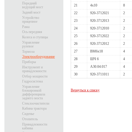
Передний
21
4х10
8
ведущий мост
Задний мост
22
920-3712021
2
Устройство
23
920-3712013
2
прицепное
Рама
24
920-3712010
2
Ось передняя
25
920-3712022
2
Колеса и ступицы
Управление
26
920-3712012
2
рулевое
27
ВМ6х18
4
Тормоза
Электрооборудование
28
ШЧ 6
4
Приборы
29
А30.04.017
4
Инструмент и
принадлежности
30
920-3711011
2
Отбор мощности
Гидросистема
Управление
Вернуться к списку
блокировкой
дифференциала
заднего моста
Стеклоочистители
Кабина трактора
Сиденье
Отопитель
Принадлежности
кабины