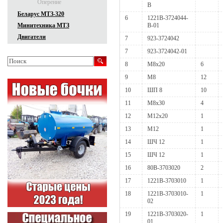
Оперение
В
Беларус МТЗ-320
6
1221В-3724044-
В-01
Минитехника МТЗ
Двигатели
7
923-3724042
7
923-3724042-01
8
М8х20
6
9
М8
12
10
ШП 8
10
11
М8х30
4
12
М12х20
1
13
М12
1
14
ШЧ 12
1
15
ШЧ 12
1
16
80В-3703020
2
17
1221В-3703010
1
18
1221В-3703010-
1
02
19
1221В-3703020-
1
01