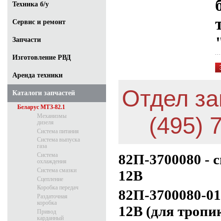
Техника б/у
Сервис и ремонт
Запчасти
Изготовление РВД
Аренда техники
Отдел за
Каталоги запчастей
Беларус МТЗ-82.1
Механизмы
(495) 
дизеля
Система питания
Система выпуска
газа
82П-3700080 - 
Система
охлаждения
Система смазки
12В
Сцепление
Коробка передач
82П-3700080-01
Раздаточная
коробка
12В (для тропи
Привод
карданный