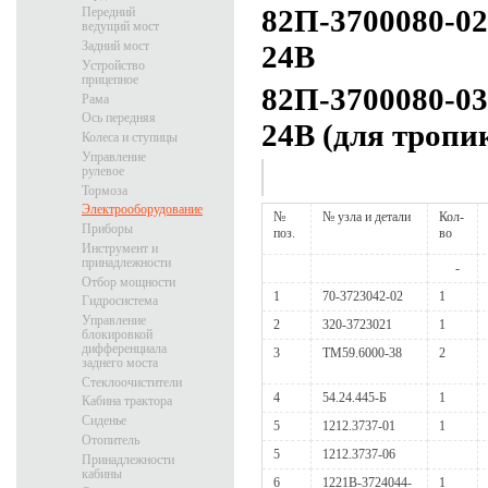
82П-3700080-02
Передний
ведущий мост
Задний мост
24В
Устройство
прицепное
82П-3700080-03
Рама
Ось передняя
24В (для тропи
Колеса и ступицы
Управление
рулевое
Тормоза
Электрооборудование
№
№ узла и детали
Кол-
Приборы
поз.
во
Инструмент и
принадлежности
-
Отбор мощности
1
70-3723042-02
1
Гидросистема
Управление
2
320-3723021
1
блокировкой
дифференциала
3
ТМ59.6000-38
2
заднего моста
Стеклоочистители
4
54.24.445-Б
1
Кабина трактора
Сиденье
5
1212.3737-01
1
Отопитель
5
1212.3737-06
Принадлежности
кабины
6
1221В-3724044-
1