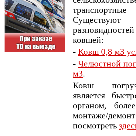
транспорт
Существую
разновиднос
ковшей:
-
Ковш 0,8 м3 у
-
Челюстной пог
м3
.
Ковш погру
является быст
органом, боле
монтаже/де
посмотреть
здес