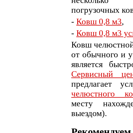
несколько 
погрузочных ко
-
Ковш 0,8 м3
,
-
Ковш 0,8 м3 у
Ковш челюстной
от обычного и 
является быстр
Сервисный ц
предлагает у
челюстного к
месту нахожд
выездом).
Рекомендуем