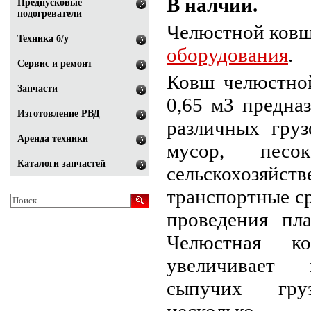
В налчии.
Предпусковые
подогреватели
Челюстной ков
Техника б/у
оборудования
.
Сервис и ремонт
Ковш челюстно
Запчасти
0,65 м3 предна
Изготовление РВД
различных груз
Аренда техники
мусор, пес
Каталоги запчастей
сельскохозяй
транспортные ср
проведения пла
Челюстная ко
увеличивает 
сыпучих гру