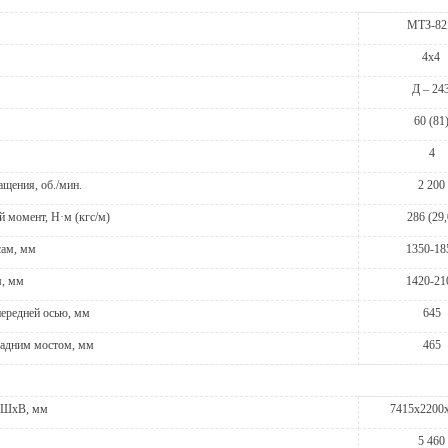
МТЗ-82
4х4
Д – 24
60 (81
4
ащения, об./мин.
2 200
 момент, Н·м (кгс/м)
286 (29,
сам, мм
1350-18
м, мм
1420-21
ередней осью, мм
645
задним мостом, мм
465
ДхШхВ, мм
7415х2200
5 460