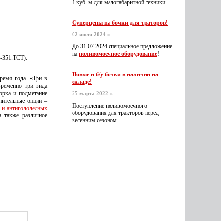
1 куб. м для малогабаритной техники
Суперцены на бочки для траторов!
02 июля 2024 г.
До 31.07.2024 специальное предложение
на
поливомоечное оборудование
!
-351.ТСТ).
Новые и б/у бочки в наличии на
ремя года. «Три в
складе!
временно три вида
орка и подметание
25 марта 2022 г.
нительные опции –
Поступление поливомоечного
а и антигололедных
оборудования для тракторов перед
а также различное
весенним сезоном.