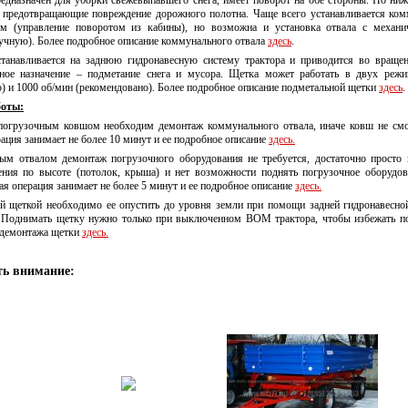
едназначен для уборки свежевыпавшего снега, имеет поворот на обе стороны. По ниж
, предотвращающие повреждение дорожного полотна. Чаще всего устанавливается ком
ом (управление поворотом из кабины), но возможна и установка отвала с механ
учную). Более подробное описание коммунального отвала
здесь
.
танавливается на заднюю гидронавесную систему трактора и приводится во вращен
ое назначение – подметание снега и мусора. Щетка может работать в двух режи
о) и 1000 об/мин (рекомендовано). Более подробное описание подметальной щетки
здесь
.
боты:
погрузочным ковшом необходим демонтаж коммунального отвала, иначе ковш не смо
ация занимает не более 10 минут и ее подробное описание
здесь
.
ым отвалом демонтаж погрузочного оборудования не требуется, достаточно просто 
чения по высоте (потолок, крыша) и нет возможности поднять погрузочное оборудо
я операция занимает не более 5 минут и ее подробное описание
здесь
.
ой щеткой необходимо ее опустить до уровня земли при помощи задней гидронавесно
Поднимать щетку нужно только при выключенном ВОМ трактора, чтобы избежать п
 демонтажа щетки
здесь
.
ть внимание: