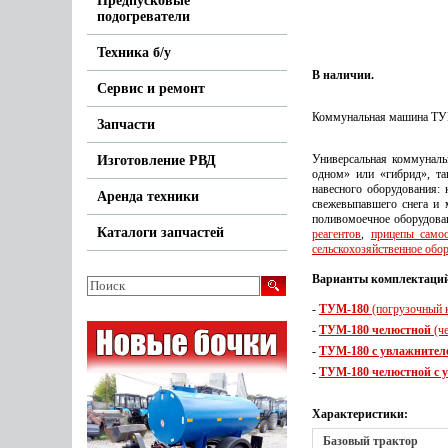
Предпусковые
подогреватели
Техника б/у
В наличии.
Сервис и ремонт
Коммунальная машина ТУ
Запчасти
Универсальная коммуналь
Изготовление РВД
одном» или «гибрид», та
навесного оборудования:
Аренда техники
свежевыпавшего снега и 
поливомоечное оборудован
Каталоги запчастей
реагентов
,
прицепы самос
сельскохозяйственное обо
Варианты комплектаци
-
ТУМ-180
(погрузочный 
-
ТУМ-180 челюстной
(че
-
ТУМ-180 с увлажнител
-
ТУМ-180 челюстной с 
Характеристики:
Базовый трактор