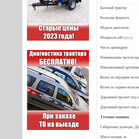
Базовый трактор
Колесная формула
Модель двигателя
Мощность кВт (л.с.)
Число цилиндров
Номинальная частота вр
Максимальный крутящий
Колея по передним коле
Колея по задним колеса
Дорожный просвет под п
Дорожный просвет под 
Готовая машина
Габаритные размеры, 
Масса полная, кг