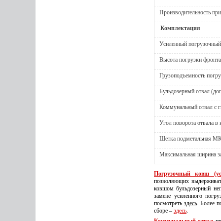
Производительность при 
Комплектация
Усиленный погрузочный
Высота погрузки фронта
Грузоподъемность погру
Бульдозерный отвал (до
Коммунальный отвал с 
Угол поворота отвала в 
Щетка подметальная МК
Максимальная ширина за
Погрузочный ковш (ус
позволяющих выдержива
ковшом бульдозерный неп
замене усиленного погру
посмотреть
здесь
. Более 
сборе –
здесь
.