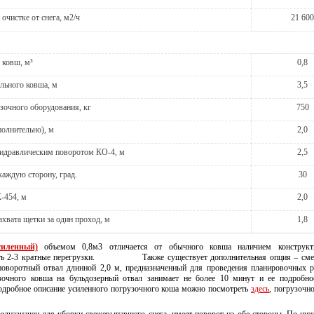
очистке от снега, м2/ч
21 60
 ковш, м³
0,8
льного ковша, м
3,5
зочного оборудования, кг
750
полнительно), м
2,0
гидравлическим поворотом КО-4, м
2,5
каждую сторону, град.
30
-454, м
2,0
хвата щетки за один проход, м
1,8
иленный)
объемом 0,8м3 отличается от обычного ковша наличием конструкт
ть 2-3 кратные перегрузки. Также существует дополнительная опция – сме
оворотный отвал длинной 2,0 м, предназначенный для проведения планировочных р
зочного ковша на бульдозерный отвал занимает не более 10 минут и ее подробн
подробное описание усиленного погрузочного коша можно посмотреть
здесь
, погрузочн