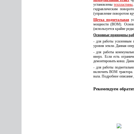
Коммунальный отвал
пр
установлены
техпластины
гидравлическим поворот
(управление поворотом вр
Щетка подметальная
ус
мощности (ВОМ). Основн
(используется крайне редк
Основные принципы ра
- для работы усиленным 
уровня земли. Данная опер
- для работы коммунальн
вверх. Если есть ограни
демонтировать ковш. Данна
- для работы подметальн
включить ВОМ трактора. 
вала. Подробное описание
Рекомендуем обрати