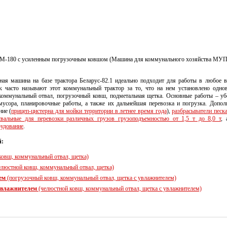
М-180 с усиленным погрузочным ковшом (Машина для коммунального хозяйства МУП
ная машина на базе трактора Беларус-82.1 идеально подходит для работы в любое в
к часто называют этот коммунальный трактор за то, что на нем установлено одно
 коммунальный отвал, погрузочный ковш, подметальная щетка. Основные работы – уб
мусора, планировочные работы, а также их дальнейшая перевозка и погрузка. Допол
ие (
прицеп-цистерна для мойки территории в летнее время года
),
разбрасыватели песк
вальные для перевозки различных грузов грузоподъемностью от 1,5 т до 8,0 т
, 
рудование
.
й:
ковш, коммунальный отвал, щетка)
люстной ковш, коммунальный отвал, щетка)
ем
(погрузочный ковш, коммунальный отвал, щетка с увлажнителем)
увлажнителем
(челюстной ковш, коммунальный отвал, щетка с увлажнителем)