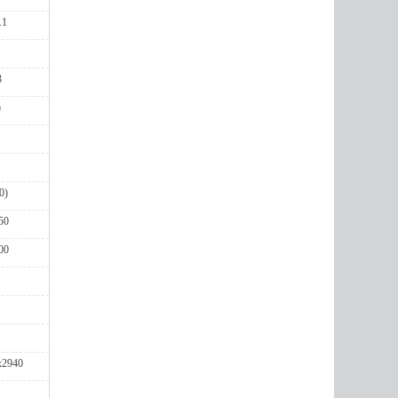
.1
3
)
0)
50
00
х2940