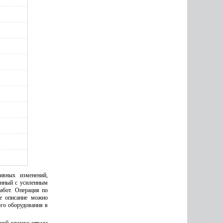
0
ивных изменений,
нный с усиленным
абот. Операция по
ое описание можно
ого оборудования в