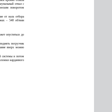
ней кромке отвала
мунальный отвал с
ическим поворотом
ие от вала отбора
мах – 540 об/мин
жет опуститься до
поднять погрузчик
вание вверх можно
й системы и потом
оломки карданного