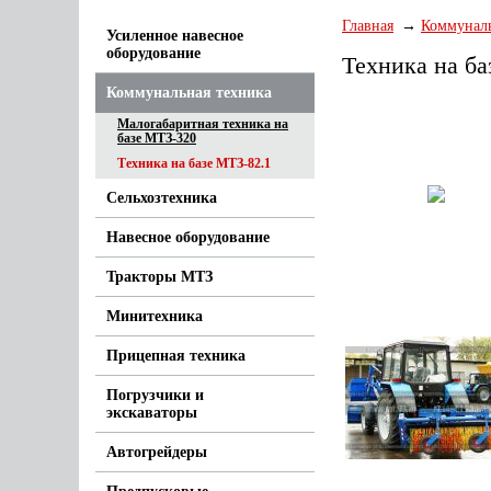
Главная
Коммуналь
Усиленное навесное
оборудование
Техника на ба
Коммунальная техника
Малогабаритная техника на
базе МТЗ-320
Техника на базе МТЗ-82.1
Сельхозтехника
Навесное оборудование
Тракторы МТЗ
Минитехника
Прицепная техника
Погрузчики и
экскаваторы
Автогрейдеры