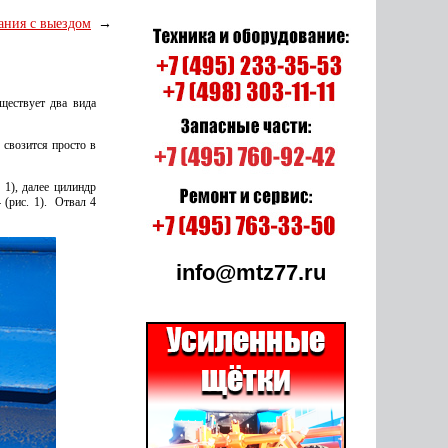
ания с выездом
уществует два вида
 свозится просто в
 1), далее цилиндр
 (рис. 1). Отвал 4
info@mtz77.ru