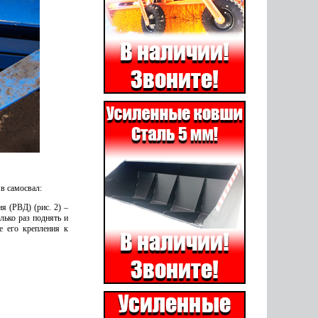
в самосвал:
я (РВД) (рис. 2) –
лько раз поднять и
е его крепления к