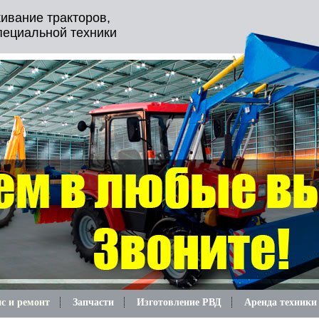
ивание тракторов,
пециальной техники
с и ремонт
Запчасти
Изготовление РВД
Аренда техники