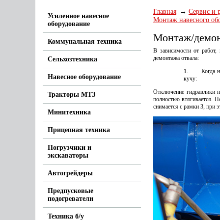
Главная
Сервис и 
Усиленное навесное
Монтаж навесного об
оборудование
Монтаж/демон
Коммунальная техника
В зависимости от работ,
демонтажа отвала:
Сельхозтехника
1. Когда нет 
Навесное оборудование
кучу:
Отключение гидравлики не
Тракторы МТЗ
полностью втягивается. По
снимается с рамки 3, при 
Минитехника
Прицепная техника
Погрузчики и
экскаваторы
Автогрейдеры
Предпусковые
подогреватели
Техника б/у