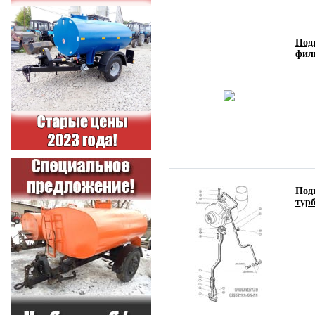
Под
фил
Под
тур