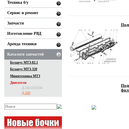
Техника б/у
Сервис и ремонт
Запчасти
Под
Изготовление РВД
Аренда техники
Каталоги запчастей
Беларус МТЗ-82.1
Беларус МТЗ-320
Минитехника МТЗ
Двигатели
Под
Д-242/243/244
фил
Д-260