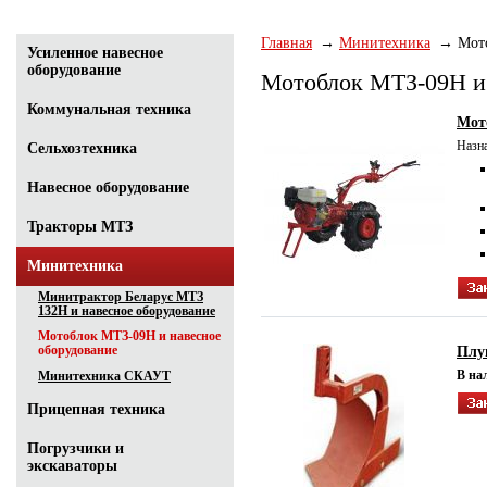
Главная
Минитехника
Мот
Усиленное навесное
оборудование
Мотоблок МТЗ-09Н и 
Коммунальная техника
Мот
Назн
Сельхозтехника
Навесное оборудование
Тракторы МТЗ
Минитехника
Минитрактор Беларус МТЗ
132Н и навесное оборудование
Мотоблок МТЗ-09Н и навесное
оборудование
Плу
В на
Минитехника СКАУТ
Прицепная техника
Погрузчики и
экскаваторы