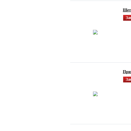
Щет
При