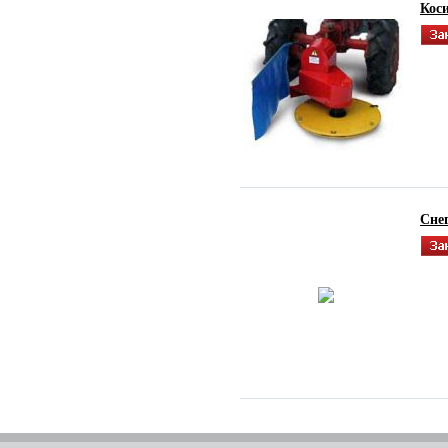
Кос
Сне