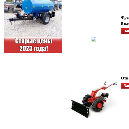
Фре
В на
Отв