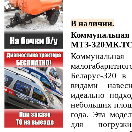
В наличии.
Коммунальная
МТЗ-320МК.Т
Коммунальная
малогабари
Беларус-320 в 
видами навесн
идеально подхо
небольших площ
года. Эта моде
для погрузк