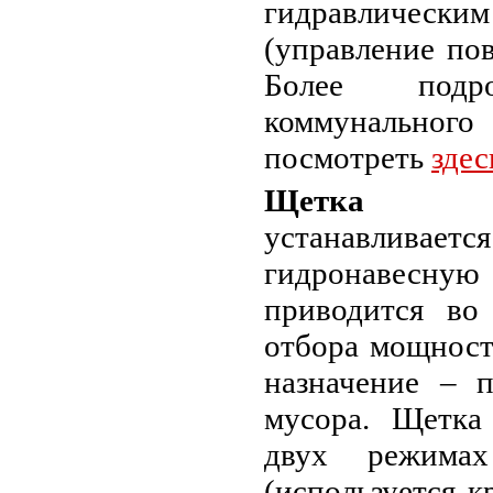
гидравличе
(управление по
Более подр
коммунально
посмотреть
здес
Щетка по
устанавлива
гидронавесную 
приводится во
отбора мощност
назначение – п
мусора. Щетка
двух режима
(используется к