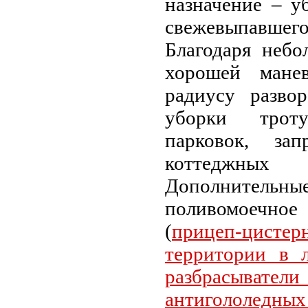
назначение – у
свежевыпавшег
Благодаря небо
хорошей манев
радиусу развор
уборки троту
парковок, за
коттеджны
Дополните
поливомоечн
(
прицеп-цист
территории в л
разбрасыв
антигололед