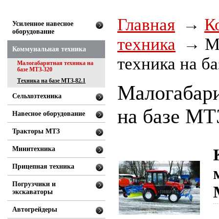
Главная
К
Усиленное навесное
оборудование
техника
М
Коммунальная техника
техника на б
Малогабаритная техника на
базе МТЗ-320
Техника на базе МТЗ-82.1
Малогабари
Сельхозтехника
на базе МТ
Навесное оборудование
Тракторы МТЗ
Минитехника
Прицепная техника
Погрузчики и
экскаваторы
Автогрейдеры