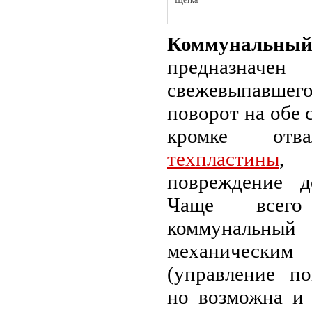
Щетка
Коммунал
предназнач
свежевыпавше
поворот на обе
кромке отва
техпластины
, 
повреждение д
Чаще всего 
коммуналь
механичес
(управление по
но возможна и 