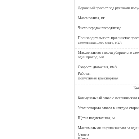
Дорожный просвет под рукавами полу
Масса полная, кг
Число передач вперед/назад
Производительность при очистке проез
свежевыпавшего снега, м2/ч
Максимальная высота убираемого све
один проход, мм
Скорость движения, км/ч
Рабочая
Допустимая транспортная
Ко
Коммунальный отвал с механическим 
Угол поворота отвала в каждую сторон
Щетка подметальная, м
Максимальная ширина захвата за один
Отвала