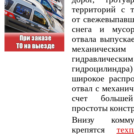
территорий с 
от свежевыпавш
снега и мусор
отвала выпуска
механическ
гидравлическ
гидроцилиндра)
широкое распро
отвал с механи
счет больше
простоты конст
Внизу комму
крепятся
тех