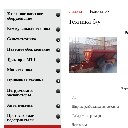
Главная
Техника б/у
Усиленное навесное
оборудование
Техника б/у
Коммунальная техника
Р
Сельхозтехника
Навесное оборудование
Тракторы МТЗ
Минитехника
Прицепная техника
Х
ар
Погрузчики и
экскаваторы
Тип
Автогрейдеры
Ширина разбрасывания смеси, м
Предпусковые
Габаритные размеры:
подогреватели
Длина, мм