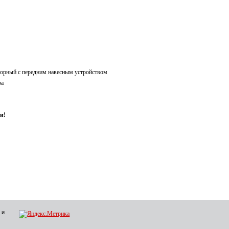
торный с передним навесным устройством
ра
и!
 и