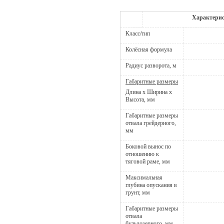
Х
арактери
Класс/тип
Колёсная формула
Радиус разворота, м
Габаритные размеры
Длина х Ширина х
Высота, мм
Габаритные размеры
отвала грейдерного,
мм
Боковой вынос по
отношению к
тяговой раме, мм
Максимальная
глубина опускания в
грунт, мм
Габаритные размеры
отвала
бульдозерного, мм