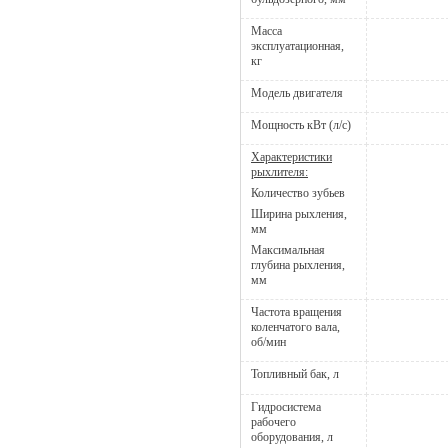
Масса
эксплуатационная,
кг
Модель двигателя
Мощность кВт (л/с)
Характеристики
рыхлителя:
Количество зубьев
Ширина рыхления,
мм
Максимальная
глубина рыхления,
мм
Частота вращения
коленчатого вала,
об/мин
Топливный бак, л
Гидросистема
рабочего
оборудования, л