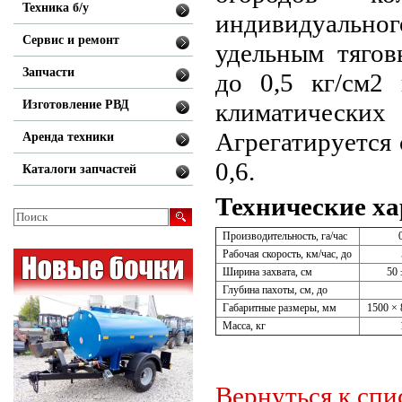
Техника б/у
индивидуально
Сервис и ремонт
удельным тягов
Запчасти
до 0,5 кг/см2 
Изготовление РВД
климатиче
Агрегатируется 
Аренда техники
0,6.
Каталоги запчастей
Технические ха
Производительность, га/час
Рабочая скорость, км/час, до
Ширина захвата, см
50
Глубина пахоты, см, до
Габаритные размеры, мм
1500 × 
Масса, кг
Вернуться к спи