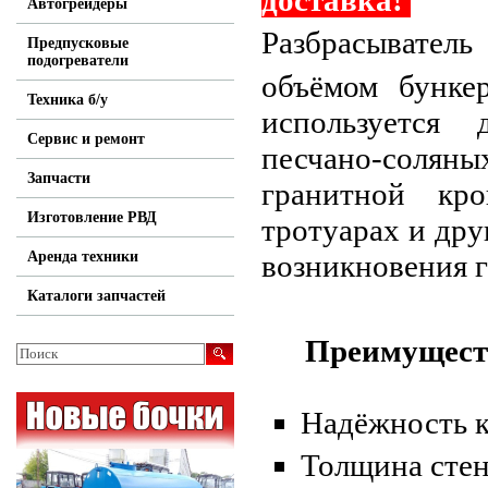
доставка!
Автогрейдеры
Разбрасывател
Предпусковые
подогреватели
объёмом бунке
Техника б/у
используется 
Сервис и ремонт
песчано-сол
Запчасти
гранитной кро
Изготовление РВД
тротуарах и дру
Аренда техники
возникновения 
Каталоги запчастей
Преимущест
Надёжность 
Толщина стен