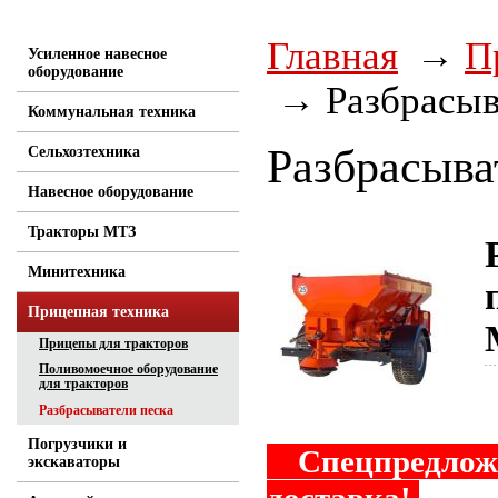
Главная
П
Усиленное навесное
оборудование
Разбрасыв
Коммунальная техника
Разбрасыва
Сельхозтехника
Навесное оборудование
Тракторы МТЗ
Минитехника
Прицепная техника
Прицепы для тракторов
Поливомоечное оборудование
для тракторов
Разбрасыватели песка
Погрузчики и
Спецпредложе
экскаваторы