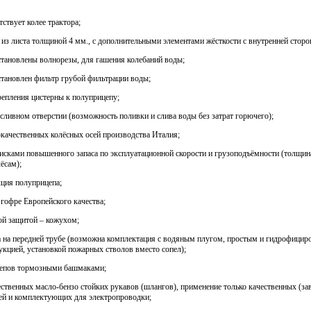
тствует колее трактора;
з листа толщиной 4 мм., с дополнительными элементами жёсткости с внутренней сторо
тановлены волнорезы, для гашения колебаний воды;
становлен фильтр грубой фильтрации воды;
епления цистерны к полуприцепу;
 сливном отверстии (возможность поливки и слива воды без затрат горючего);
качественных колёсных осей производства Италия;
дисками повышенного запаса по эксплуатационной скорости и грузоподъёмности (толщина
ёсам);
кция полуприцепа;
гофре Европейского качества;
ой защитой – кожухом;
а на передней трубе (возможна комплектация с водяным плугом, простым и гидрофицир
кцией, установкой пожарных стволов вместо сопел);
цепов тормозными башмаками;
ственных масло-бензо стойких рукавов (шлангов), применение только качественных (за
ей и комплектующих для электропроводки;