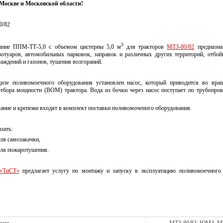
 Москве и Московской области!
0/82
3
ание ППМ-ТТ-5,0 с объемом цистерны 5,0 м
для тракторов
МТЗ-80/82
предназна
ротуаров, автомобильных парковок, заправок и различных других территорий, отбо
саждений и газонов, тушения возгораний.
иле поливомоечного оборудования установлен насос, который приводится во вра
отбора мощности (ВОМ) трактора. Вода из бочки через насос поступает по трубопро
ание и крепежи входят в комплект поставки поливомоченого оборудования.
зать:
ля самозакачки,
для пожаротушения.
«ТиСТ»
предлагает услугу по монтажу и запуску в эксплуатацию поливомоечного