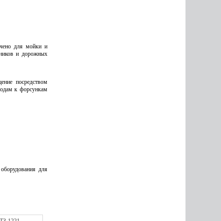
чено для мойки и
йников и дорожных
щение посредством
водам к форсункам
 оборудования для