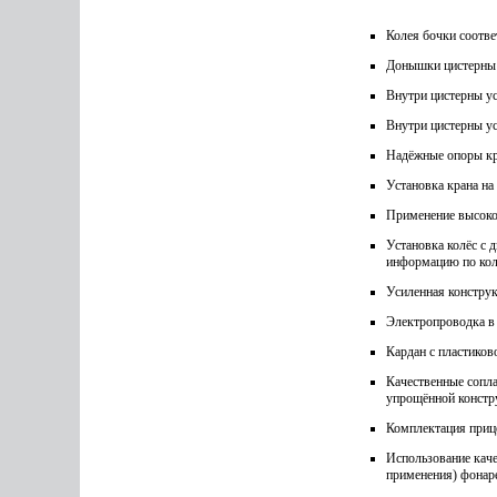
Колея бочки соотве
Донышки цистерны и
Внутри цистерны ус
Внутри цистерны у
Надёжные опоры кр
Установка крана на
Применение высоко
Установка колёс с 
информацию по кол
Усиленная констру
Электропроводка в 
Кардан с пластиков
Качественные сопл
упрощённой констру
Комплектация при
Использование каче
применения) фонар