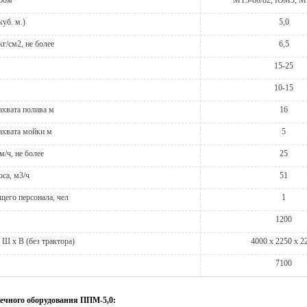
ором
МТЗ-80/82, ЮМЗ, М
уб. м.)
5,0
кг/см2, не более
6,5
15-25
10-15
хвата полива м
16
ахвата мойки м
5
м/ч, не более
25
са, м3/ч
51
его персонала, чел
1
1200
 Ш х В (без трактора)
4000 х 2250 х 2
7100
ечного оборудования ППМ-5,0: