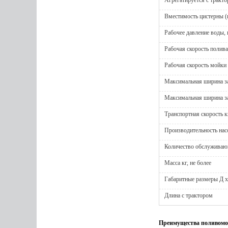
Агрегатируется с тракт
Вместимость цистерны (к
Рабочее давление воды, 
Рабочая скорость полива
Рабочая скорость мойки
Максимальная ширина за
Максимальная ширина з
Транспортная скорость к
Производительность насо
Количество обслуживающ
Масса кг, не более
Габаритные размеры Д х
Длина с трактором
Преимущества поливомо