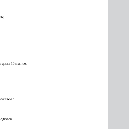
ны;
 диска 10 мм., см.
ованным с
водского