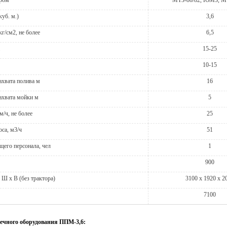
ором
МТЗ-80/82, ЮМЗ, М
уб. м.)
3,6
кг/см2, не более
6,5
15-25
10-15
хвата полива м
16
ахвата мойки м
5
м/ч, не более
25
са, м3/ч
51
его персонала, чел
1
900
 Ш х В (без трактора)
3100 х 1920 х 2
7100
ечного оборудования ППМ-3,6: