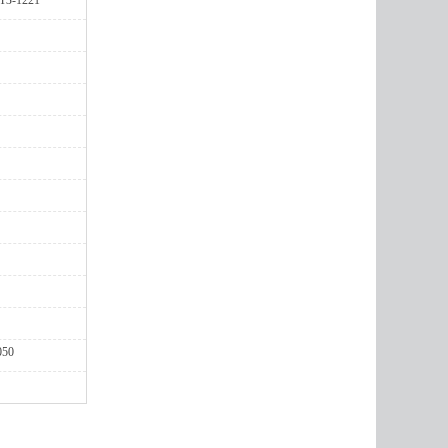
ТЗ-1221
050