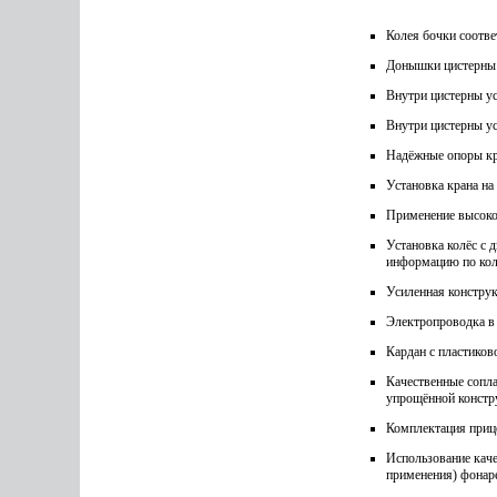
Колея бочки соотве
Донышки цистерны и
Внутри цистерны ус
Внутри цистерны у
Надёжные опоры кр
Установка крана на
Применение высоко
Установка колёс с 
информацию по кол
Усиленная констру
Электропроводка в 
Кардан с пластиков
Качественные сопл
упрощённой констру
Комплектация при
Использование каче
применения) фонар