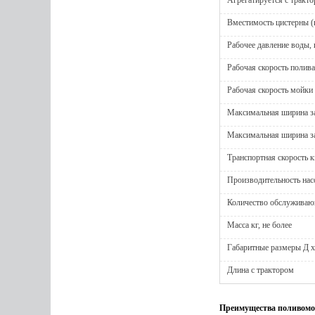
Агрегатируется с тракт
Вместимость цистерны (к
Рабочее давление воды, 
Рабочая скорость полива
Рабочая скорость мойки
Максимальная ширина за
Максимальная ширина з
Транспортная скорость к
Производительность насо
Количество обслуживающ
Масса кг, не более
Габаритные размеры Д х
Длина с трактором
Преимущества поливомо