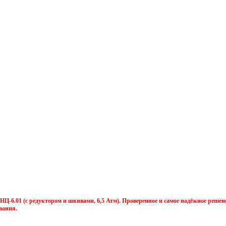
Ц-6.01 (с редуктором и шкивами, 6,5 Атм). Проверенное и самое надёжное решен
вания.