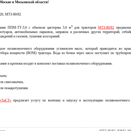
 Москве и Московской области!
20, МТЗ-80/82
3
ание ППМ-ТТ-3,6 с объемом цистерны 3,6 м
для тракторов
МТЗ-80/82
предназна
ротуаров, автомобильных парковок, заправок и различных других территорий, отбо
саждений и газонов, тушения возгораний.
иле поливомоечного оборудования установлен насос, который приводится во вра
отбора мощности (ВОМ) трактора. Вода из бочки через насос поступает по трубопро
ание и крепежи входят в комплект поставки поливомоченого оборудования.
зать:
ля самозакачки,
для пожаротушения.
«ТиСТ»
предлагает услугу по монтажу и запуску в эксплуатацию поливомоечного