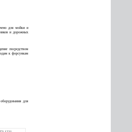
чено для мойки и
йников и дорожных
щение посредством
водам к форсункам
 оборудования для