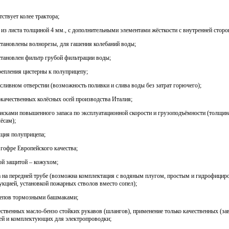
тствует колее трактора;
з листа толщиной 4 мм., с дополнительными элементами жёсткости с внутренней сторо
тановлены волнорезы, для гашения колебаний воды;
становлен фильтр грубой фильтрации воды;
епления цистерны к полуприцепу;
 сливном отверстии (возможность поливки и слива воды без затрат горючего);
качественных колёсных осей производства Италия;
дисками повышенного запаса по эксплуатационной скорости и грузоподъёмности (толщина
ёсам);
кция полуприцепа;
гофре Европейского качества;
ой защитой – кожухом;
а на передней трубе (возможна комплектация с водяным плугом, простым и гидрофицир
кцией, установкой пожарных стволов вместо сопел);
цепов тормозными башмаками;
ственных масло-бензо стойких рукавов (шлангов), применение только качественных (за
ей и комплектующих для электропроводки;