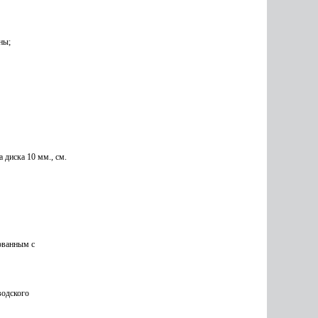
ны;
 диска 10 мм., см.
ованным с
водского