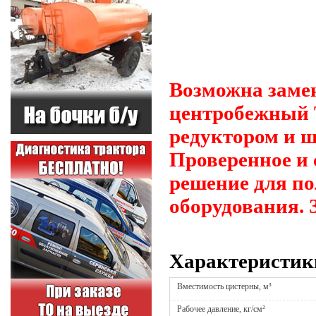
Возможна замен
центробежный Т
редуктором и ш
Проверенное и 
решение для п
оборудования. 
Характеристик
Вместимость цистерны, м³
Рабочее давление, кг/см²