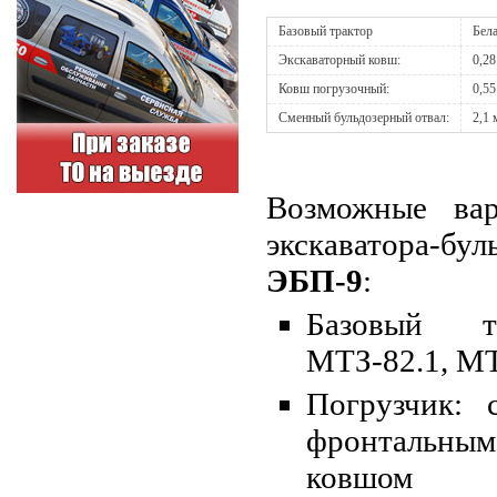
Базовый трактор
Бел
Экскаваторный ковш:
0,28
Ковш погрузочный:
0,55
Сменный бульдозерный отвал:
2,1 
Возможные вар
экскаватора-бу
ЭБП-9
:
Базовый т
МТЗ-82.1, М
Погрузчик:
фронтальн
ковшом