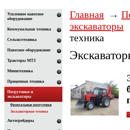
Главная
П
Усиленное навесное
оборудование
экскаваторы
Коммунальная техника
техника
Сельхозтехника
Навесное оборудование
Экскаватор
Тракторы МТЗ
Минитехника
Прицепная техника
Погрузчики и
экскаваторы
Фронтальные погрузчики
Экскаваторная техника
Автогрейдеры