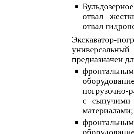
Бульдозерн
отвал жестк
отвал гидро
Экскаватор-пог
универс
предназначен д
фронтальн
оборудова
погрузочно-р
с сыпучими
материалами
фронтальн
оборудован