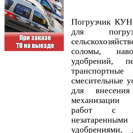
Погрузчик КУН-
для погру
сельскохозяйств
соломы, наво
удобрений, 
транспорт
смесительные у
для внесения
механизации 
работ с з
незатаренны
удобрениями,