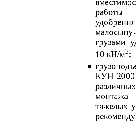
вместимо
работы 
удобрен
малосып
грузами 
3
10 кН/м
;
грузопод
КУН-2000
различны
монтаж
тяжелых у
рекоменду