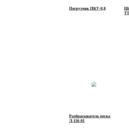
Погрузчик ПКУ-0,8
Щё
ТТ
Разбрасыватель песка
Л-116-01