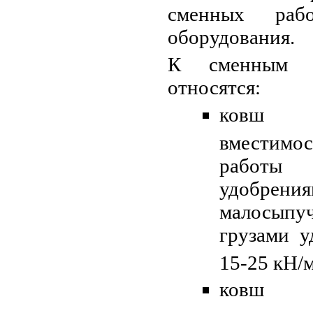
сменных раб
оборудования.
К сменным р
относятся:
ковш 
вместимо
работы 
удобрен
малосып
грузами 
15-25 кН/
ковш 