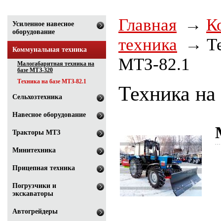
Главная
К
Усиленное навесное
оборудование
техника
Т
Коммунальная техника
МТЗ-82.1
Малогабаритная техника на
базе МТЗ-320
Техника на базе МТЗ-82.1
Техника на
Сельхозтехника
Навесное оборудование
Тракторы МТЗ
Минитехника
Прицепная техника
Погрузчики и
экскаваторы
Автогрейдеры