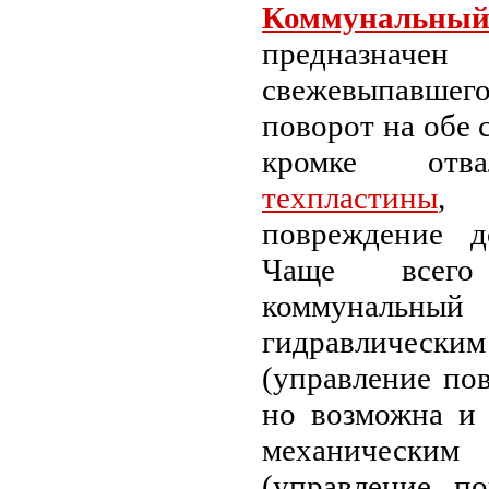
Коммунал
предназнач
свежевыпавше
поворот на обе
кромке отва
техпластины
, 
повреждение д
Чаще всего 
коммуналь
гидравличе
(управление по
но возможна и 
механичес
(управление по