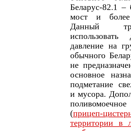
Беларус-82.1 –
мост и более
Данный тр
использовать 
давление на гр
обычного Белар
не предназначе
основное назн
подметание све
и мусора. Допо
поливомоечн
(
прицеп-цист
территории в л