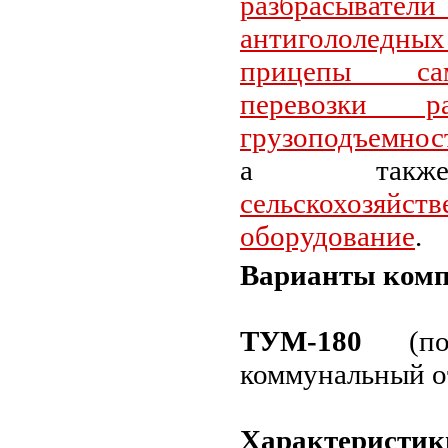
разбрасыв
антигололед
прицепы са
перевозки р
грузоподъемность
а также
сельскохозяйств
оборудование
.
Варианты комп
ТУМ-180
(пог
коммунальный от
Характеристик